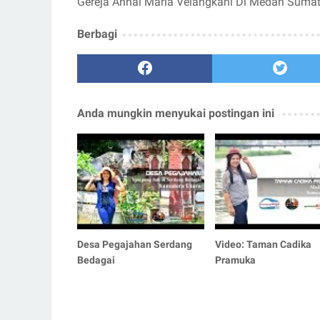
Gereja Annai Maria Velangkani Di Medan Sumat
Berbagi
Anda mungkin menyukai postingan ini
Desa Pegajahan Serdang
Video: Taman Cadika
Bedagai
Pramuka