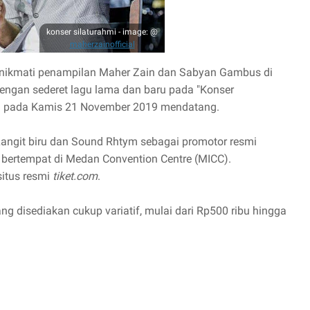
konser silaturahmi - image: @
maherzainofficial
 menikmati penampilan Maher Zain dan Sabyan Gambus di
dengan sederet lagu lama dan baru pada "Konser
ng pada Kamis 21 November 2019 mendatang.
Langit biru dan Sound Rhtym sebagai promotor resmi
 bertempat di Medan Convention Centre (MICC).
situs resmi
tiket.com
.
ng disediakan cukup variatif, mulai dari Rp500 ribu hingga