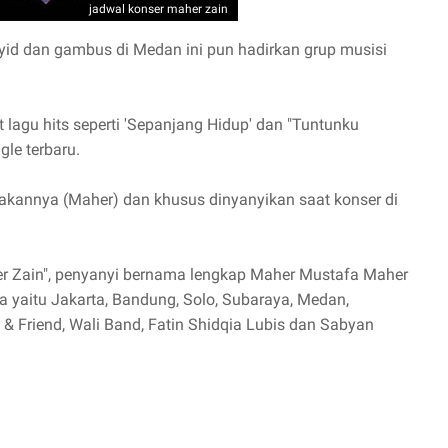
jadwal konser maher zain
syid dan gambus di Medan ini pun hadirkan grup musisi
 lagu hits seperti 'Sepanjang Hidup' dan "Tuntunku
le terbaru.
akannya (Maher) dan khusus dinyanyikan saat konser di
er Zain", penyanyi bernama lengkap Maher Mustafa Maher
a yaitu Jakarta, Bandung, Solo, Subaraya, Medan,
 Friend, Wali Band, Fatin Shidqia Lubis dan Sabyan