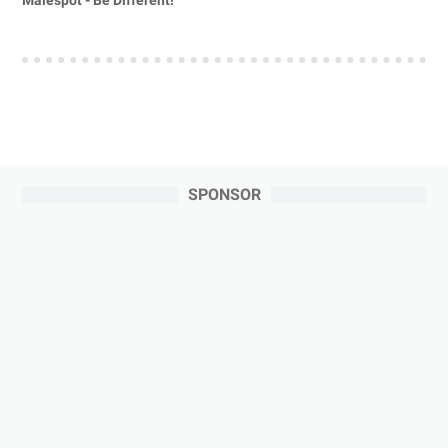
Malespot - Be Different!
SPONSOR