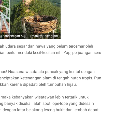
 @ridhosiregarr & @111maretta/instagram
lah udara segar dan hawa yang belum tercemar oleh
ian perlu mendaki kecil-kecilan nih. Yap, perjuangan seru
lunas! Nuasana wisata ala puncak yang kental dengan
 menciptakan ketenangan alam di tengah hutan tropis. Pun
kkan karena dipadati oleh tumbuhan hijau.
 maka kebanyakan wisatawan lebih tertarik untuk
g banyak disukai ialah spot lope-lope yang didesain
an dengan latar belakang lereng bukit dan lembah dapat