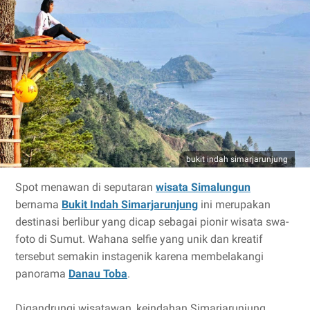
bukit indah simarjarunjung
Spot menawan di seputaran
wisata Simalungun
bernama
Bukit Indah Simarjarunjung
ini merupakan
destinasi berlibur yang dicap sebagai pionir wisata swa-
foto di Sumut. Wahana selfie yang unik dan kreatif
tersebut semakin instagenik karena membelakangi
panorama
Danau Toba
.
Digandrungi wisatawan, keindahan Simarjarunjung